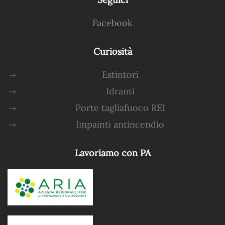
Facebook
Curiosità
Estintori
Idranti
Porte tagliafuoco REI
Impainti antincendio
Lavoriamo con PA