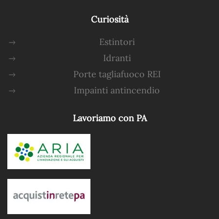
Curiosità
Estintori
Idranti
Porte tagliafuoco REI
Impainti antincendio
Lavoriamo con PA