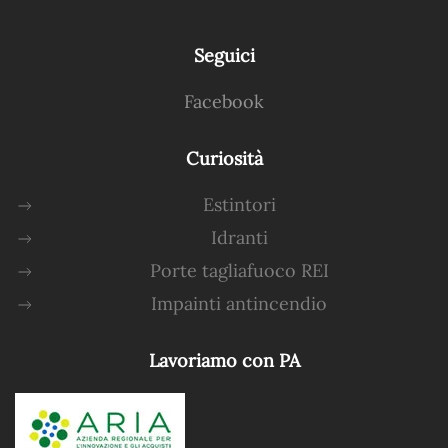
Seguici
Facebook
Curiosità
Estintori
Idranti
Porte tagliafuoco REI
Impainti antincendio
Lavoriamo con PA