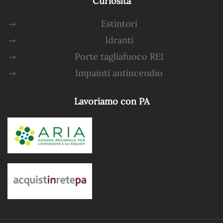
Curiosità
Estintori
Idranti
Porte tagliafuoco REI
Impainti antincendio
Lavoriamo con PA