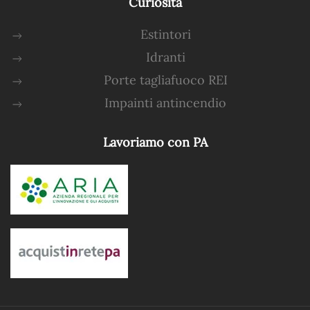
Curiosità
Estintori
Idranti
Porte tagliafuoco REI
Impainti antincendio
Lavoriamo con PA