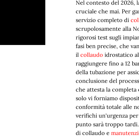
Nel contesto del
2026
, 
cruciale che mai. Per gar
servizio completo di
co
scrupolosamente alla N
rigorosi test sugli impia
fasi ben precise, che v
il
collaudo
idrostatico al
raggiungere fino a 12 ba
della tubazione per assic
conclusione del processo
che attesta la completa 
solo vi forniamo disposi
conformità totale alle n
verifichi un'urgenza per
punto sarà troppo tardi.
di collaudo e
manutenz