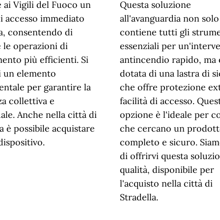
 ai Vigili del Fuoco un
Questa soluzione
i accesso immediato
all'avanguardia non solo
ua, consentendo di
contiene tutti gli strum
 le operazioni di
essenziali per un'interv
nto più efficienti. Si
antincendio rapido, ma
di un elemento
dotata di una lastra di s
ntale per garantire la
che offre protezione ex
a collettiva e
facilità di accesso. Ques
ale. Anche nella città di
opzione è l'ideale per c
a è possibile acquistare
che cercano un prodot
dispositivo.
completo e sicuro. Siamo
di offrirvi questa soluzi
qualità, disponibile per
l'acquisto nella città di
Stradella.