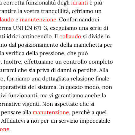
la corretta funzionalità degli
idranti
è più
antire la vostra tranquillità, offriamo un
llaudo
e
manutenzione
. Conformandoci
orma UNI EN 671-3, eseguiamo una serie di
nti idrici antincendio. Il
collaudo
si divide in
anno dal posizionamento della manichetta per
la verifica della pressione, che può
r. Inoltre, effettuiamo un controllo completo
urarci che sia priva di danni o perdite. Alla
, forniamo una dettagliata relazione finale
operatività del sistema. In questo modo, non
tivi funzionanti, ma vi garantiamo anche la
ormative vigenti. Non aspettate che si
 pensare alla
manutenzione
, perché a quel
 Affidatevi a noi per un servizio impeccabile
ione
.