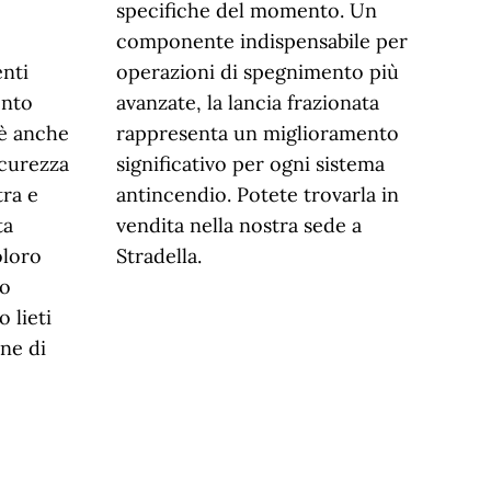
specifiche del momento. Un
componente indispensabile per
enti
operazioni di spegnimento più
ento
avanzate, la lancia frazionata
 è anche
rappresenta un miglioramento
icurezza
significativo per ogni sistema
tra e
antincendio. Potete trovarla in
ta
vendita nella nostra sede a
oloro
Stradella.
to
 lieti
one di