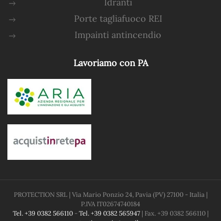
Idranti
Porte tagliafuoco REI
Impainti antincendio
Lavoriamo con PA
PROTECTION SRL
| Via Mario Ponzio 24, Pavia (PV) 27100 - Italia |
P.IVA
IT02674740184
Tel. +39 0382 566110
-
Tel. +39 0382 565947
| Fax. +39 0382 566110 |