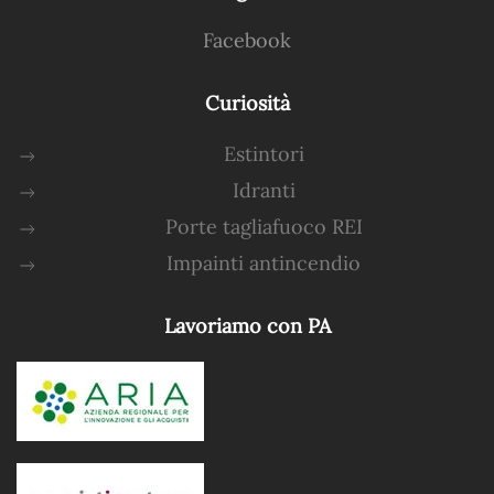
Facebook
Curiosità
Estintori
Idranti
Porte tagliafuoco REI
Impainti antincendio
Lavoriamo con PA