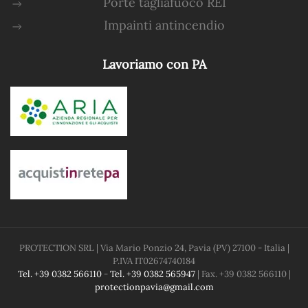
Porte tagliafuoco REI
Impainti antincendio
Lavoriamo con PA
PROTECTION SRL
| Via Mario Ponzio 24, Pavia (PV) 27100 - Italia |
P.IVA
IT02674740184
Tel. +39 0382 566110
-
Tel. +39 0382 565947
| Fax. +39 0382 566110 |
protectionpavia@gmail.com