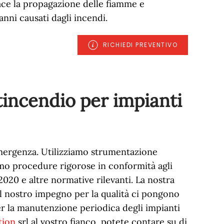
ace la propagazione delle fiamme e
nni causati dagli incendi.
RICHIEDI PREVENTIVO
tincendio per impianti
emergenza. Utilizziamo strumentazione
amo procedure rigorose in conformità agli
020 e altre normative rilevanti. La nostra
 il nostro impegno per la qualità ci pongono
er la manutenzione periodica degli impianti
tion
srl al vostro fianco, potete contare su di