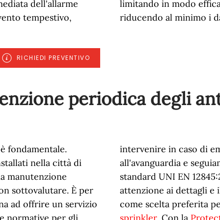
ediata dell'allarme
limitando in modo effic
vento tempestivo,
riducendo al minimo i da
RICHIEDI PREVENTIVO
enzione periodica degli an
 è fondamentale.
intervenire in caso di 
tallati nella città di
all'avanguardia e segui
 la manutenzione
standard UNI EN 12845:2
on sottovalutare. È per
attenzione ai dettagli e
na ad offrire un servizio
come scelta preferita p
e normative per gli
sprinkler
. Con la
Protec