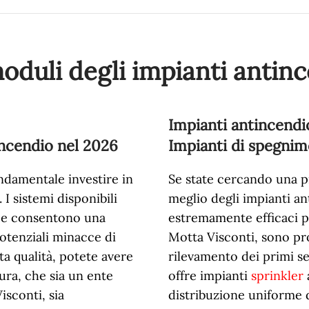
moduli degli impianti antin
Impianti antincendi
incendio nel
2026
Impianti di spegnim
ndamentale investire in
Se state cercando una p
 I sistemi disponibili
meglio degli impianti a
a e consentono una
estremamente efficaci pe
otenziali minacce di
Motta Visconti, sono pro
ta qualità, potete avere
rilevamento dei primi se
tura, che sia un ente
offre impianti
sprinkler
sconti, sia
distribuzione uniforme de