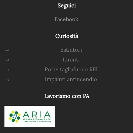
Seguici
Facebook
Curiosità
Estintori
Idranti
Porte tagliafuoco REI
Impainti antincendio
Lavoriamo con PA