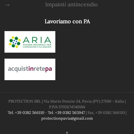
Impainti antincendio
Lavoriamo con PA
PROTECTION SRL
| Via Mario Ponzio 24, Pavia (PV) 27100 - Italia |
P.IVA
IT02674740184
Tel. +39 0382 566110
-
Tel. +39 0382 565947
| Fax. +39 0382 566110 |
protectionpavia@gmail.com