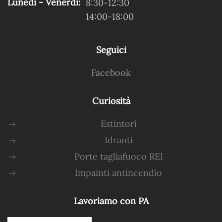
Lunedi - Venerdi:
8:30-12:30
14:00-18:00
Seguici
Facebook
Curiosità
Estintori
Idranti
Porte tagliafuoco REI
Impainti antincendio
Lavoriamo con PA