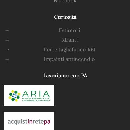
Facebook
Curiosità
Estintori
Idranti
Porte tagliafuoco REI
Impainti antincendio
Lavoriamo con PA