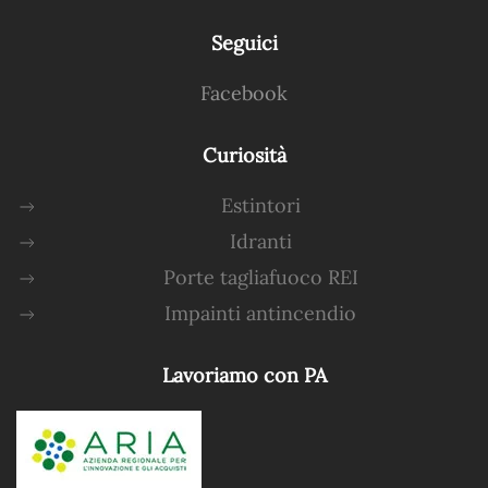
Seguici
Facebook
Curiosità
Estintori
Idranti
Porte tagliafuoco REI
Impainti antincendio
Lavoriamo con PA