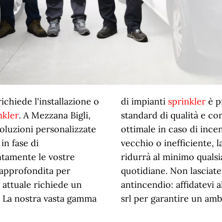
chiede l'installazione o
di impianti
sprinkler
è pr
nkler
. A Mezzana Bigli,
standard di qualità e c
soluzioni personalizzate
ottimale in caso di incen
 in fase di
vecchio o inefficiente, 
entamente le vostre
ridurrà al minimo qualsia
 approfondita per
quotidiane. Non lasciate 
 attuale richiede un
antincendio: affidatevi al
 La nostra vasta gamma
srl per garantire un amb