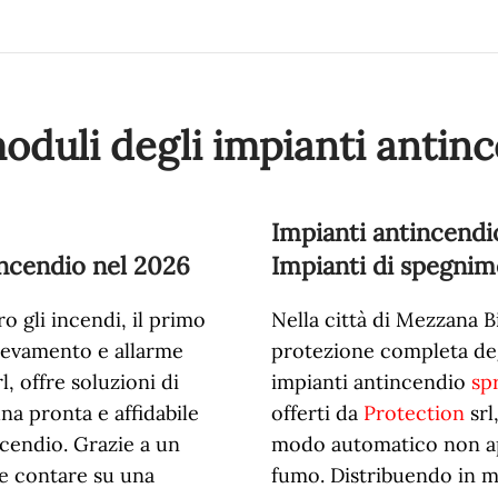
moduli degli impianti antin
Impianti antincendi
incendio nel
2026
Impianti di spegnim
 gli incendi, il primo
Nella città di Mezzana Bi
ilevamento e allarme
protezione completa deg
l, offre soluzioni di
impianti antincendio
sp
na pronta e affidabile
offerti da
Protection
srl
ncendio. Grazie a un
modo automatico non ap
ete contare su una
fumo. Distribuendo in m