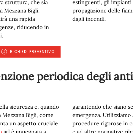
a struttura, che sia
estinguenti, gli impianti
a Mezzana Bigli.
propagazione delle fiam
tirà una rapida
dagli incendi.
genze, riducendo in
i.
RICHIEDI PREVENTIVO
nzione periodica degli ant
lla sicurezza e, quando
garantendo che siano se
 a Mezzana Bigli, come
emergenza. Utilizziamo 
nta un aspetto cruciale
procedure rigorose in c
n
srl è impegnata a
e ad altre normative rile