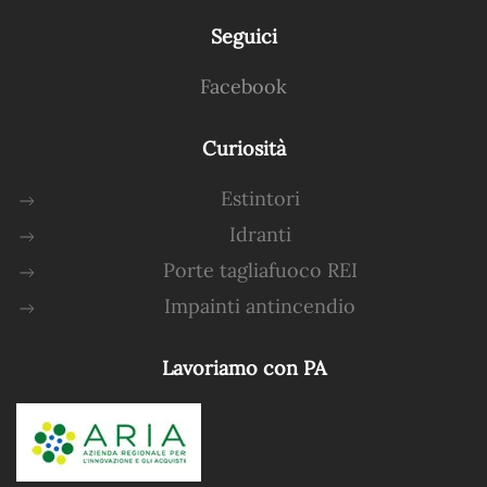
Seguici
Facebook
Curiosità
Estintori
Idranti
Porte tagliafuoco REI
Impainti antincendio
Lavoriamo con PA