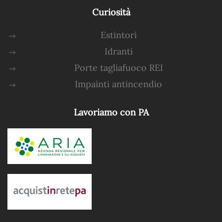
Curiosità
Estintori
Idranti
Porte tagliafuoco REI
Impainti antincendio
Lavoriamo con PA