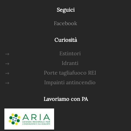
Seguici
Facebook
Curiosità
Estintori
Idranti
Porte tagliafuoco REI
Impainti antincendio
Lavoriamo con PA