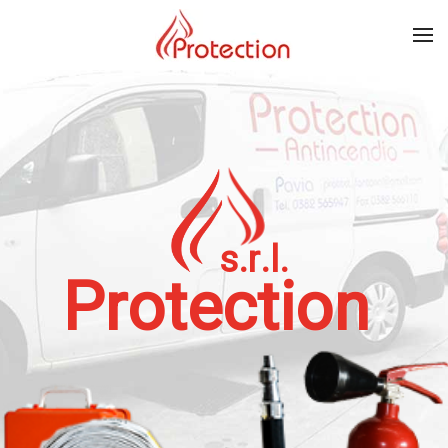
Skip to main content
s
.
r
.
l
.
P
r
o
t
e
c
t
i
o
n