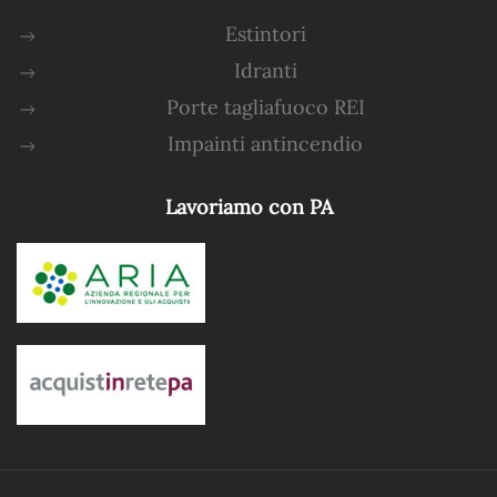
Estintori
Idranti
Porte tagliafuoco REI
Impainti antincendio
Lavoriamo con PA